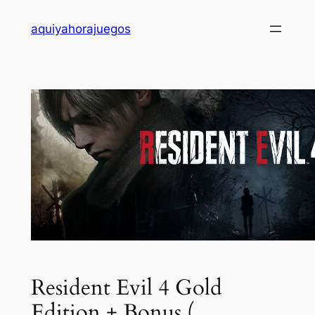
Saltar
aquiyahorajuegos
al
contenido
Resident Evil 4 Gold
Edition + Bonus (