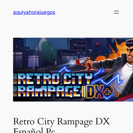
Saltar
aquiyahorajuegos
al
contenido
Retro City Rampage DX
Español Pc