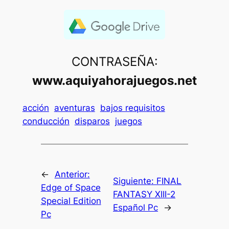
CONTRASEÑA:
www.aquiyahorajuegos.net
acción
aventuras
bajos requisitos
conducción
disparos
juegos
←
Anterior:
Siguiente:
FINAL
Edge of Space
FANTASY XIII-2
Special Edition
Español Pc
→
Pc