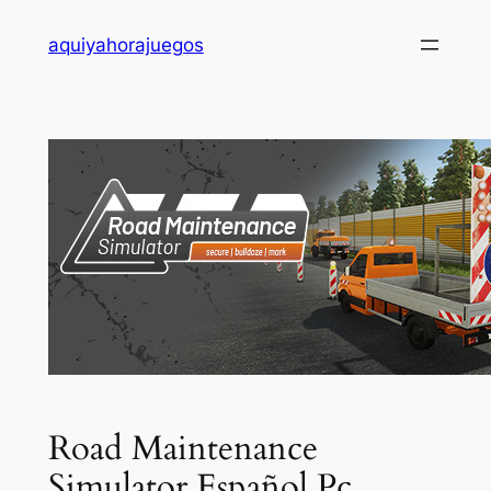
Saltar
aquiyahorajuegos
al
contenido
Road Maintenance
Simulator Español Pc