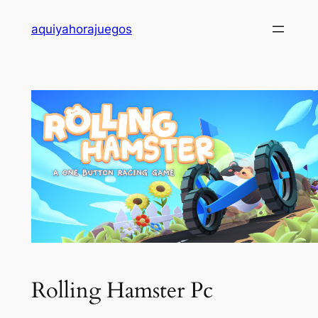
Saltar
aquiyahorajuegos
al
contenido
Rolling Hamster Pc