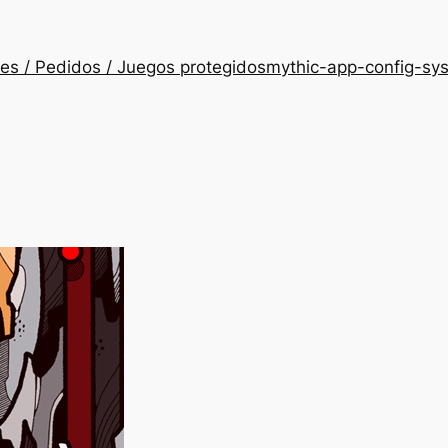
es / Pedidos / Juegos protegidos
mythic-app-config-sy