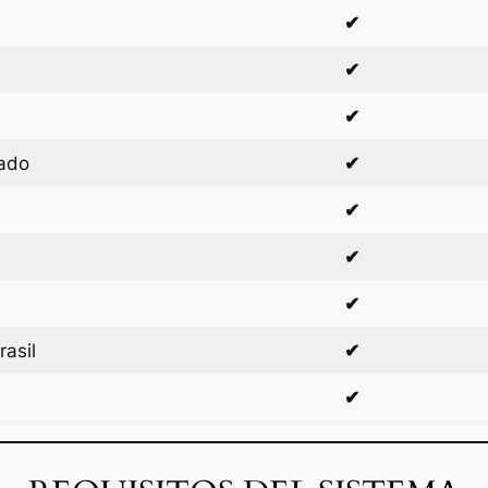
✔
✔
✔
cado
✔
✔
✔
✔
asil
✔
✔