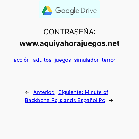
CONTRASEÑA:
www.aquiyahorajuegos.net
acción
adultos
juegos
simulador
terror
←
Anterior:
Siguiente:
Minute of
Backbone Pc
Islands Español Pc
→