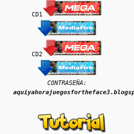
CD1
CD2
CONTRASEÑA:
aquiyahorajuegosfortheface3.blogs