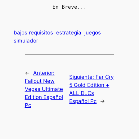
En Breve...
bajos requisitos
estrategia
juegos
simulador
←
Anterior:
Siguiente:
Far Cry
Fallout New
5 Gold Edition +
Vegas Ultimate
ALL DLCs
Edition Español
Español Pc
→
Pc