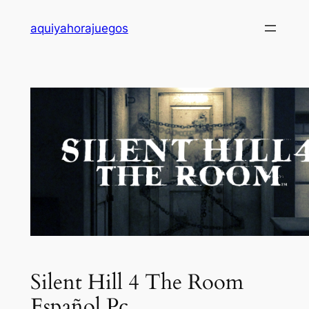
Saltar
aquiyahorajuegos
al
contenido
Silent Hill 4 The Room
Español Pc