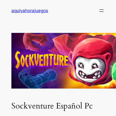
Saltar
aquiyahorajuegos
al
contenido
Sockventure Español Pc