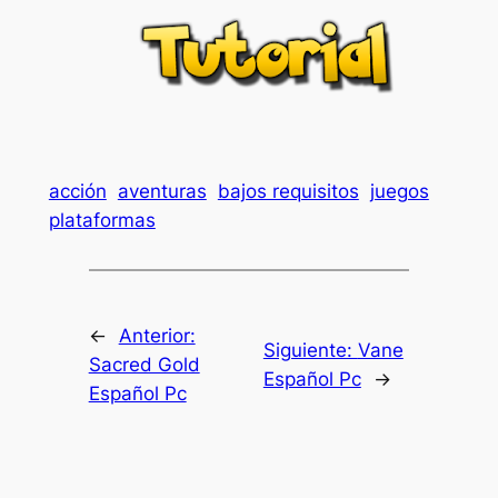
acción
aventuras
bajos requisitos
juegos
plataformas
←
Anterior:
Siguiente:
Vane
Sacred Gold
Español Pc
→
Español Pc