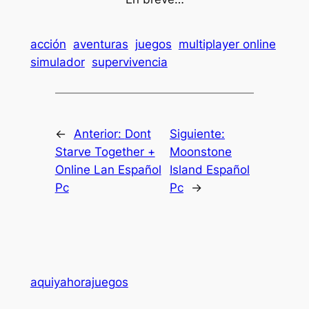
acción
aventuras
juegos
multiplayer online
simulador
supervivencia
←
Anterior:
Dont
Siguiente:
Starve Together +
Moonstone
Online Lan Español
Island Español
Pc
Pc
→
aquiyahorajuegos