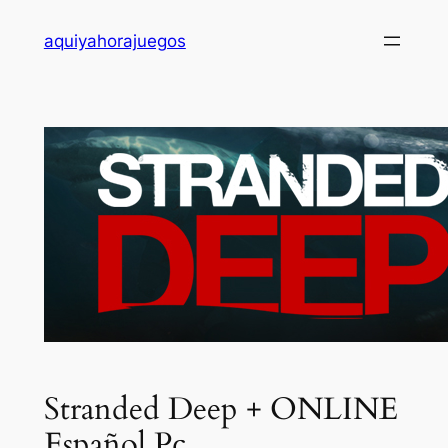
Saltar
aquiyahorajuegos
al
contenido
Stranded Deep + ONLINE
Español Pc