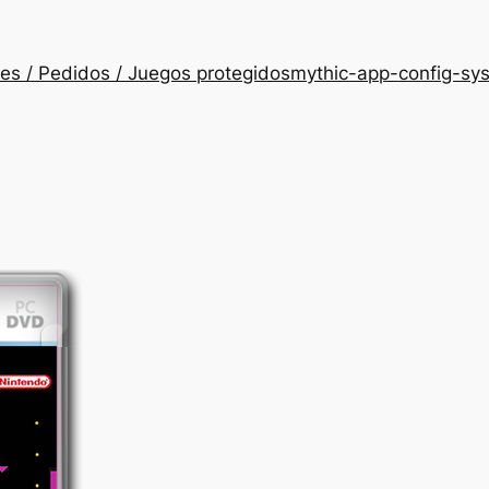
es / Pedidos / Juegos protegidos
mythic-app-config-sy