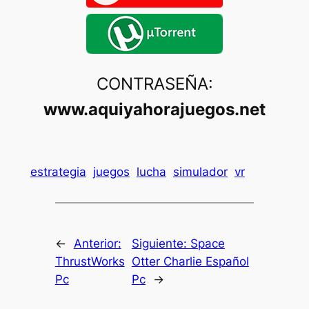
CONTRASEÑA:
www.aquiyahorajuegos.net
estrategia
juegos
lucha
simulador
vr
←
Anterior:
Siguiente:
Space
ThrustWorks
Otter Charlie Español
Pc
Pc
→