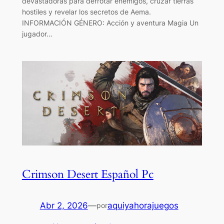
devastadoras para derrotar enemigos, cruzar tierras
hostiles y revelar los secretos de Aema.
INFORMACIÓN GÉNERO: Acción y aventura Magia Un
jugador…
Crimson Desert Español Pc
Abr 2, 2026
—
aquiyahorajuegos
por