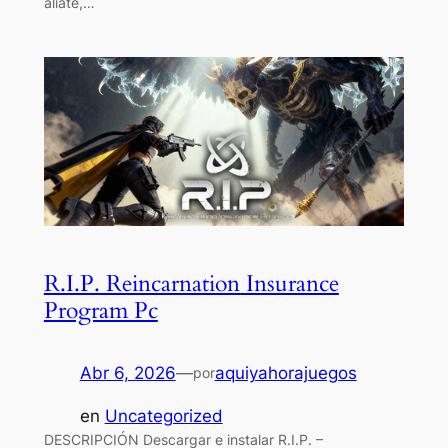
alíate,…
R.I.P. Reincarnation Insurance
Program Pc
Abr 6, 2026
—
aquiyahorajuegos
por
en
Uncategorized
DESCRIPCIÓN Descargar e instalar R.I.P. –