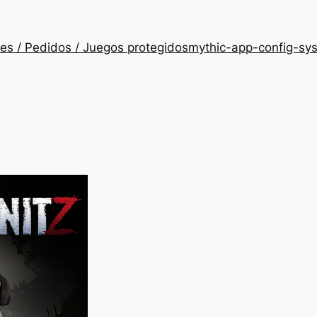
es / Pedidos / Juegos protegidos
mythic-app-config-sy