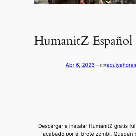
HumanitZ Español
Abr 6, 2026
—
aquiyahora
por
Descargar e instalar HumanitZ gratis f
acabado por el brote zombi. Quedan 