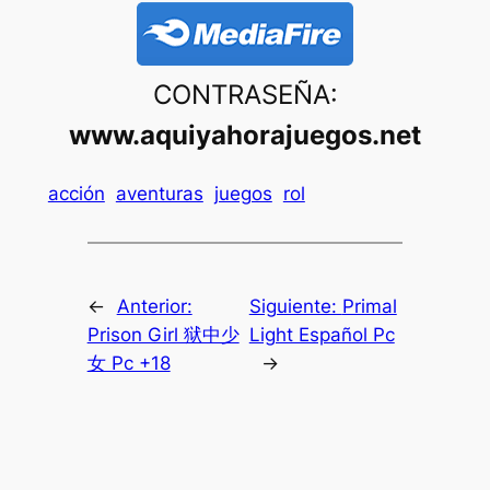
CONTRASEÑA:
www.aquiyahorajuegos.net
acción
aventuras
juegos
rol
←
Anterior:
Siguiente:
Primal
Prison Girl 狱中少
Light Español Pc
女 Pc +18
→