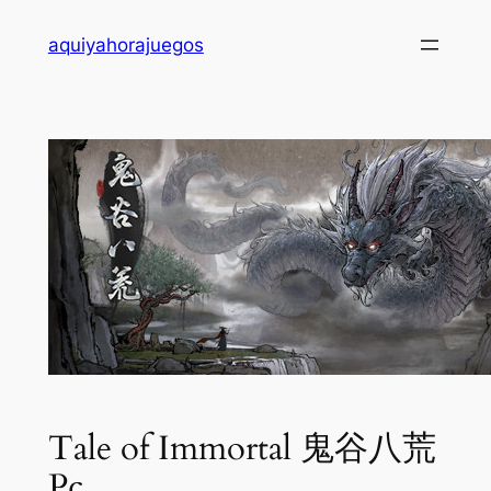
Saltar
aquiyahorajuegos
al
contenido
Tale of Immortal 鬼谷八荒
Pc