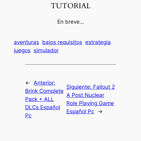
TUTORIAL
En breve…
aventuras
bajos requisitos
estrategia
juegos
simulador
←
Anterior:
Siguiente:
Fallout 2
Brink Complete
A Post Nuclear
Pack + ALL
Role Playing Game
DLCs Español
Español Pc
→
Pc