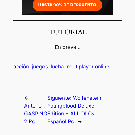
TUTORIAL
En breve…
acción
juegos
lucha
multiplayer online
←
Siguiente:
Wolfenstein
Anterior:
Youngblood Deluxe
GASPING
Edition + ALL DLCs
2 Pc
Español Pc
→