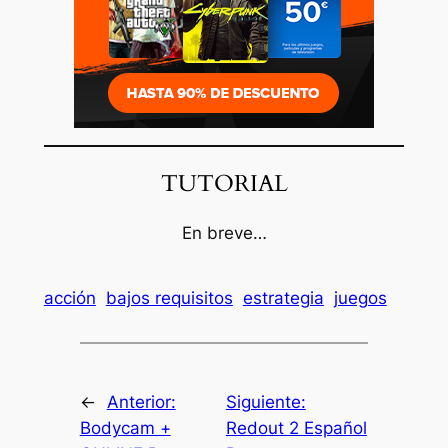
TUTORIAL
En breve…
acción
bajos requisitos
estrategia
juegos
←
Anterior:
Siguiente:
Bodycam +
Redout 2 Español