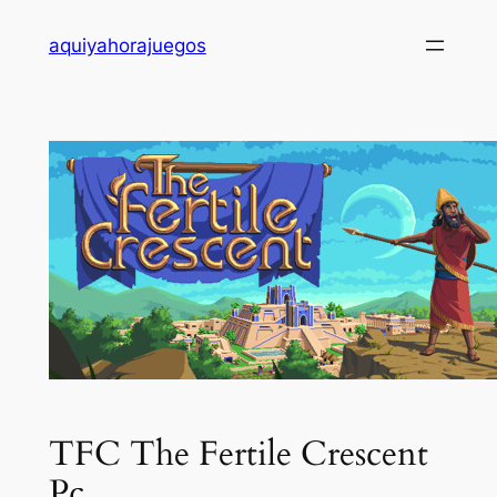
Saltar
aquiyahorajuegos
al
contenido
TFC The Fertile Crescent
Pc