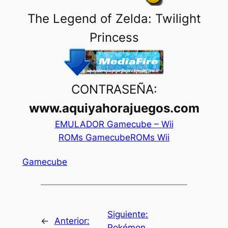
The Legend of Zelda: Twilight
Princess
CONTRASEÑA:
www.aquiyahorajuegos.com
EMULADOR Gamecube – Wii
ROMs Gamecube
ROMs Wii
Gamecube
Siguiente:
←
Anterior:
Pokémon