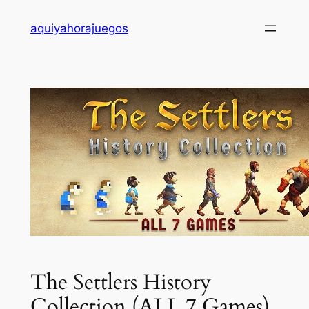
Saltar
aquiyahorajuegos
al
contenido
The Settlers History
Collection (ALL 7 Games)