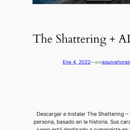
The Shattering + 
Ene 4, 2022
—
aquiyahora
por
Descargar e instalar The Shattering – 
persona, basado en la historia. Sus cara
juego está destinado a sumergirte en 