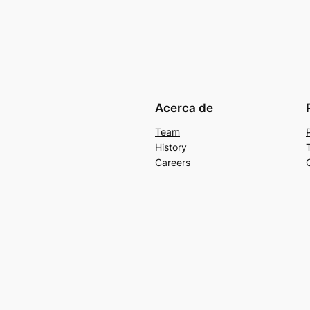
Acerca de
Team
History
Careers