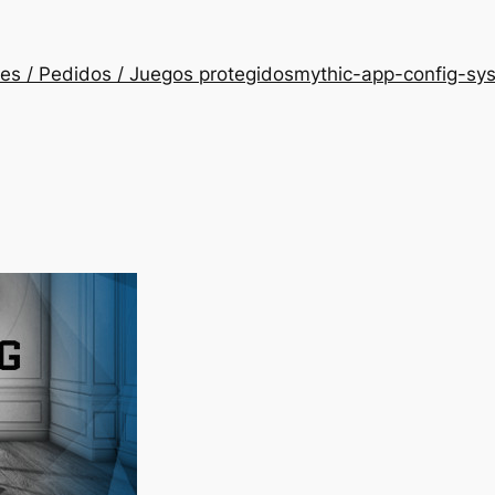
es / Pedidos / Juegos protegidos
mythic-app-config-sy