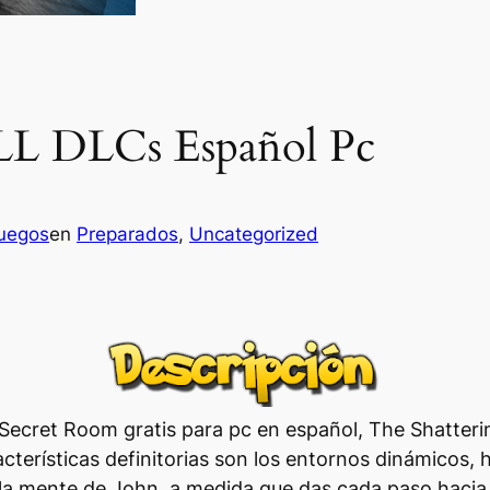
ALL DLCs Español Pc
juegos
en
Preparados
, 
Uncategorized
Secret Room gratis para pc en español, The Shatterin
cterísticas definitorias son los entornos dinámicos, h
la mente de John, a medida que das cada paso hacia a