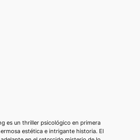
g es un thriller psicológico en primera
ermosa estética e intrigante historia. El
delante en el retorcido misterio de lo