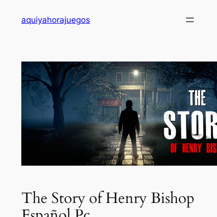
Saltar
aquiyahorajuegos
al
contenido
The Story of Henry Bishop
Español Pc