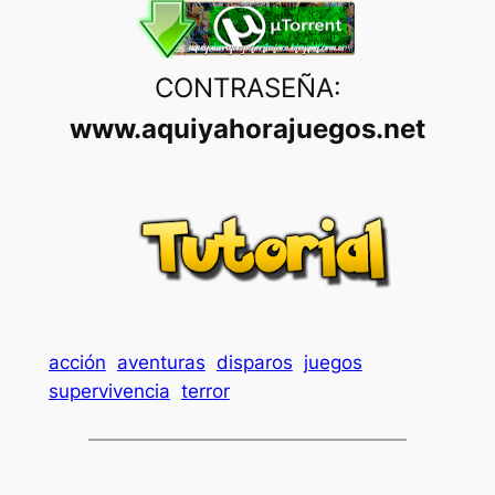
CONTRASEÑA:
www.aquiyahorajuegos.net
acción
aventuras
disparos
juegos
supervivencia
terror