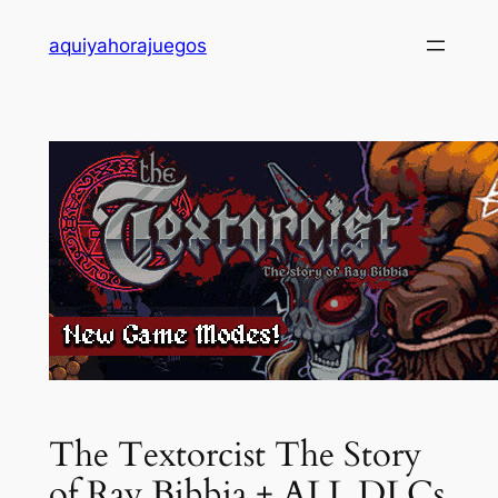
Saltar
aquiyahorajuegos
al
contenido
The Textorcist The Story
of Ray Bibbia + ALL DLCs