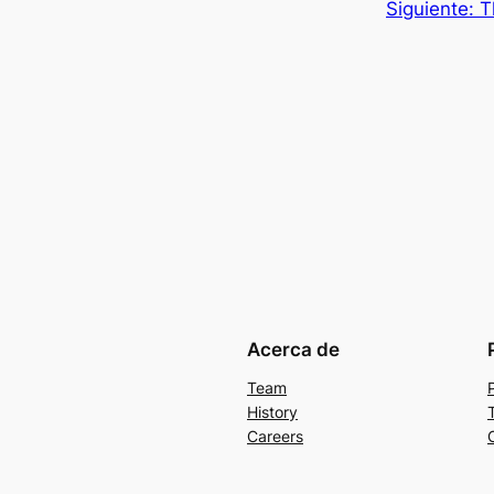
Siguiente:
T
Acerca de
Team
History
Careers