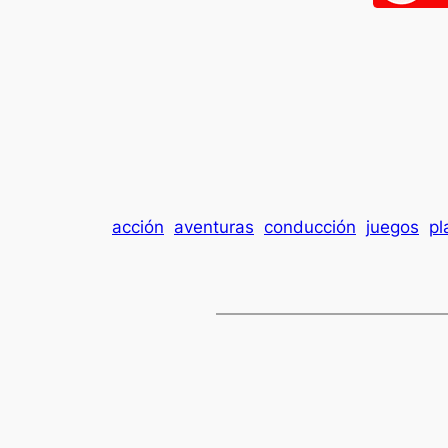
acción
aventuras
conducción
juegos
pl