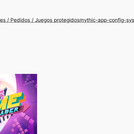
es / Pedidos / Juegos protegidos
mythic-app-config-sy