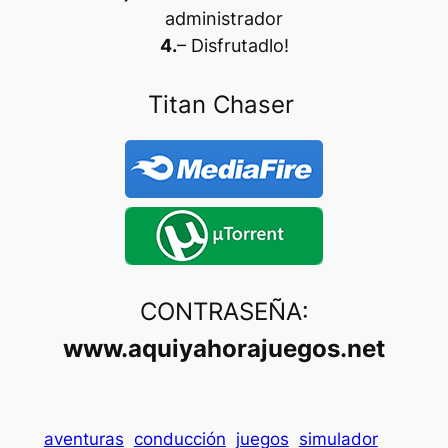
administrador
4.
– Disfrutadlo
!
Titan Chaser
CONTRASEÑA:
www.aquiyahorajuegos.net
aventuras
conducción
juegos
simulador