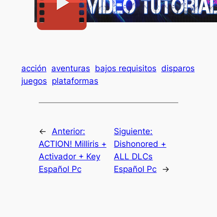
acción
aventuras
bajos requisitos
disparos
juegos
plataformas
←
Anterior:
Siguiente:
ACTION! Milliris +
Dishonored +
Activador + Key
ALL DLCs
Español Pc
Español Pc
→