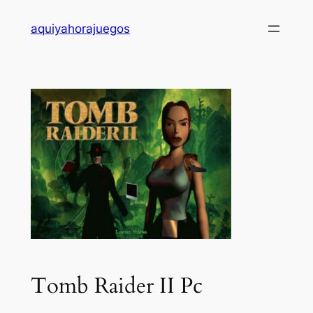
Saltar
aquiyahorajuegos
al
contenido
Tomb Raider II Pc