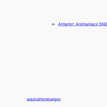
←
Anterior:
Animaniacs SN
aquiyahorajuegos