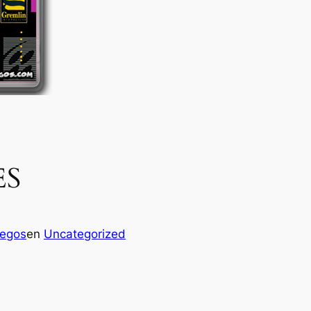
ES
uegos
en
Uncategorized