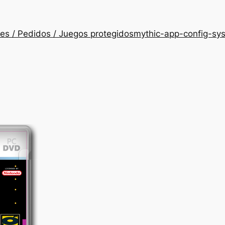
es / Pedidos / Juegos protegidos
mythic-app-config-sy