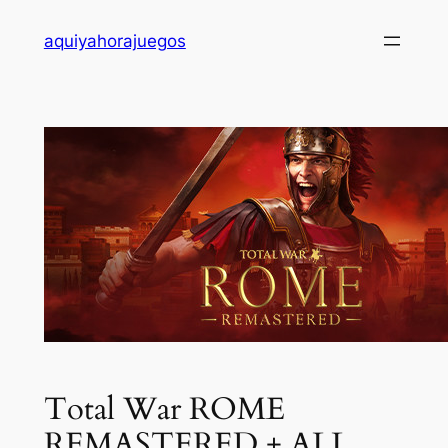
Saltar
aquiyahorajuegos
al
contenido
Total War ROME
REMASTERED + ALL