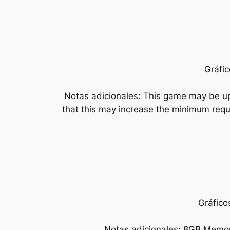
Gráfic
Notas adicionales: This game may be upd
that this may increase the minimum requ
Gráfico
Notas adicionales: 8GB Memory