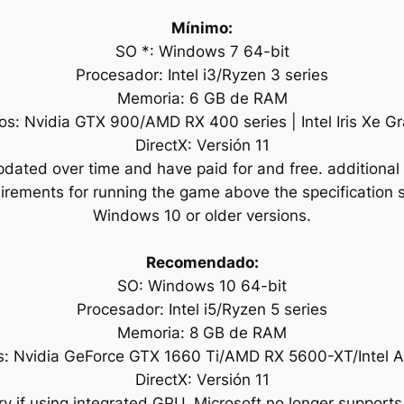
Mínimo:
SO *: Windows 7 64-bit
Procesador: Intel i3/Ryzen 3 series
Memoria: 6 GB de RAM
os: Nvidia GTX 900/AMD RX 400 series | Intel Iris Xe G
DirectX: Versión 11
ated over time and have paid for and free. additional 
irements for running the game above the specification s
Windows 10 or older versions.
Recomendado:
SO: Windows 10 64-bit
Procesador: Intel i5/Ryzen 5 series
Memoria: 8 GB de RAM
s: Nvidia GeForce GTX 1660 Ti/AMD RX 5600-XT/Intel 
DirectX: Versión 11
 if using integrated GPU. Microsoft no longer supports