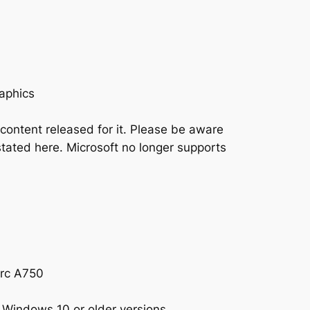
raphics
content released for it. Please be aware
tated here. Microsoft no longer supports
Arc A750
 Windows 10 or older versions.