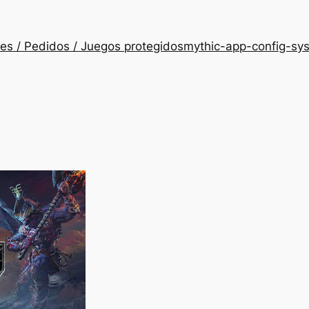
es / Pedidos / Juegos protegidos
mythic-app-config-sy