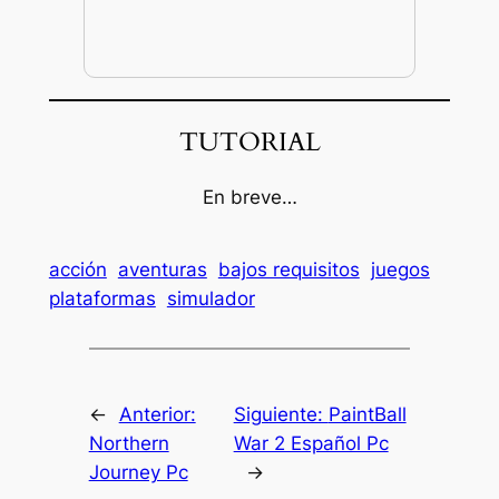
TUTORIAL
En breve…
acción
aventuras
bajos requisitos
juegos
plataformas
simulador
←
Anterior:
Siguiente:
PaintBall
Northern
War 2 Español Pc
Journey Pc
→