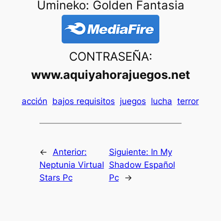
Umineko: Golden Fantasia
CONTRASEÑA:
www.aquiyahorajuegos.net
acción
bajos requisitos
juegos
lucha
terror
←
Anterior:
Siguiente:
In My
Neptunia Virtual
Shadow Español
Stars Pc
Pc
→