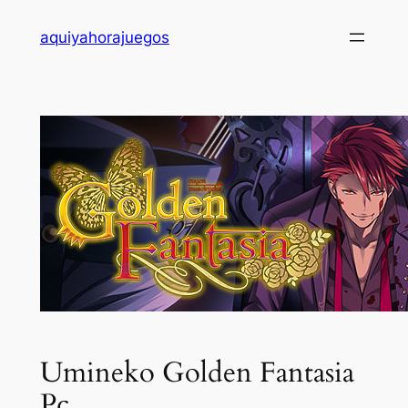
Saltar
aquiyahorajuegos
al
contenido
Umineko Golden Fantasia
Pc