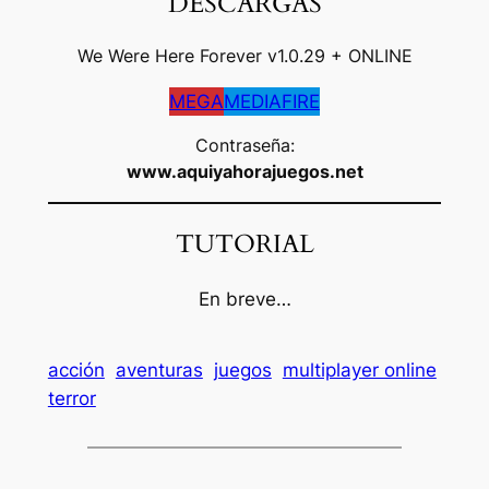
DESCARGAS
We Were Here Forever v1.0.29 + ONLINE
MEGA
MEDIAFIRE
Contraseña:
www.aquiyahorajuegos.net
TUTORIAL
En breve…
acción
aventuras
juegos
multiplayer online
terror