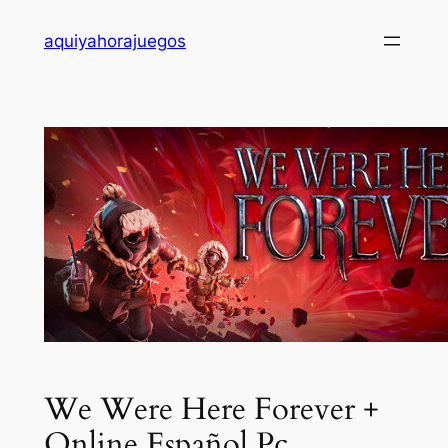
Saltar
aquiyahorajuegos
al
contenido
We Were Here Forever +
Online Español Pc