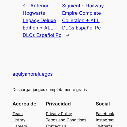
←
Anterior:
Siguiente:
Railway
Hogwarts
Empire Complete
Legacy Deluxe
Collection + ALL
Edition + ALL
DLCs Español Pc
DLCs Español Pc
→
aquiyahorajuegos
Descargar juegos completamente gratis
Acerca de
Privacidad
Social
Team
Privacy Policy
Facebook
History
Terms and Conditions
Instagram
Careers
Contact Us
Twitter/X