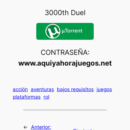
3000th Duel
CONTRASEÑA:
www.aquiyahorajuegos.net
acción
aventuras
bajos requisitos
juegos
plataformas
rol
←
Anterior: