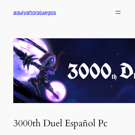
Saltar
aquiyahorajuegos
al
contenido
3000th Duel Español Pc