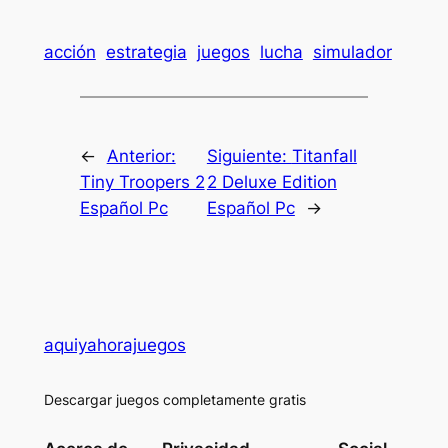
acción
estrategia
juegos
lucha
simulador
←
Anterior:
Siguiente:
Titanfall
Tiny Troopers 2
2 Deluxe Edition
Español Pc
Español Pc
→
aquiyahorajuegos
Descargar juegos completamente gratis