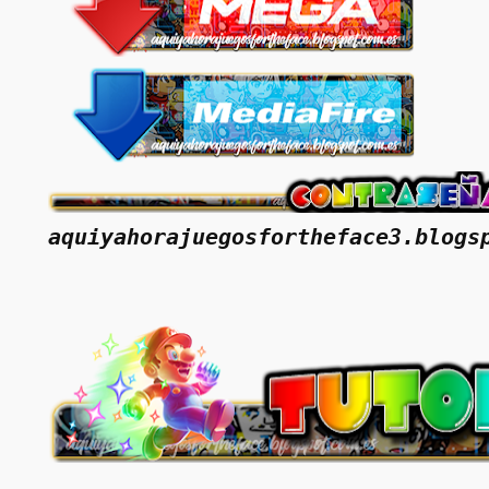
aquiyahorajuegosfortheface3.blogs