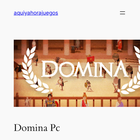
Saltar
aquiyahorajuegos
al
contenido
Domina Pc