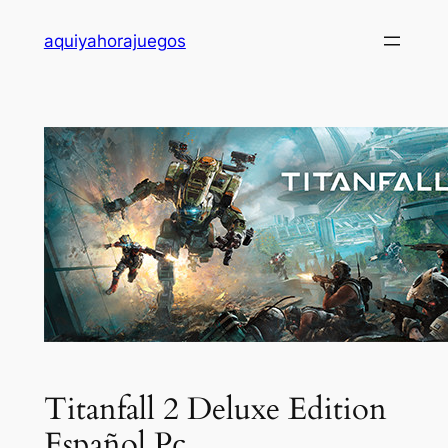
Saltar
aquiyahorajuegos
al
contenido
Titanfall 2 Deluxe Edition
Español Pc