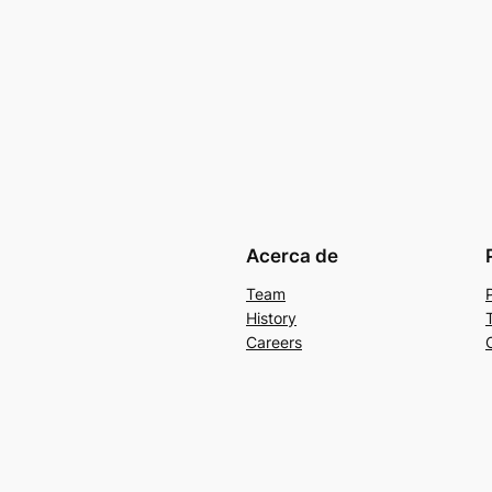
Acerca de
Team
History
Careers