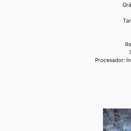
Grá
Tar
Re
Procesador: I