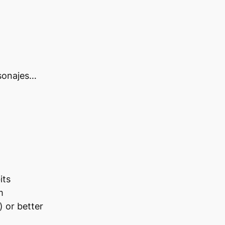
rsonajes…
its
m
 or better