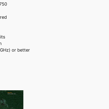
7750
ired
its
m
GHz) or better