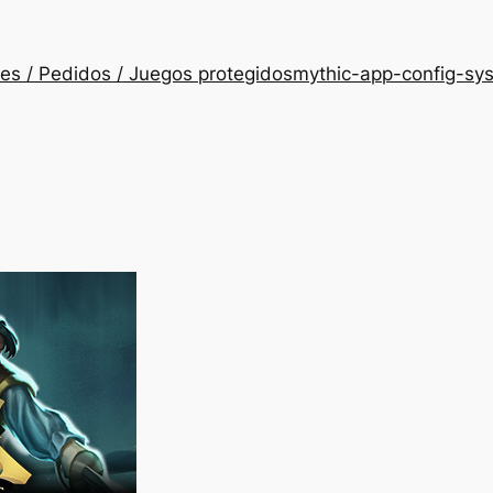
es / Pedidos / Juegos protegidos
mythic-app-config-sy