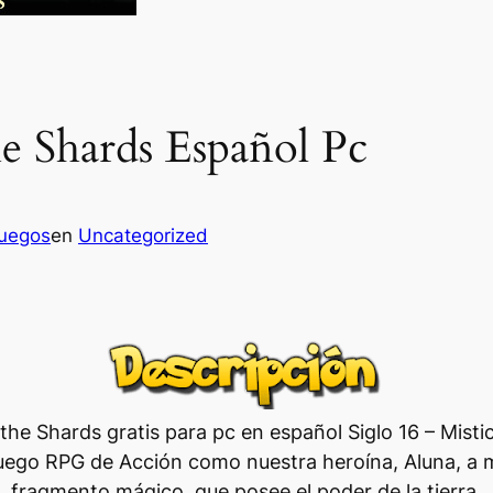
he Shards Español Pc
juegos
en
Uncategorized
f the Shards gratis para pc en español Siglo 16 – Mist
e juego RPG de Acción como nuestra heroína, Aluna, a 
fragmento mágico, que posee el poder de la tierra.