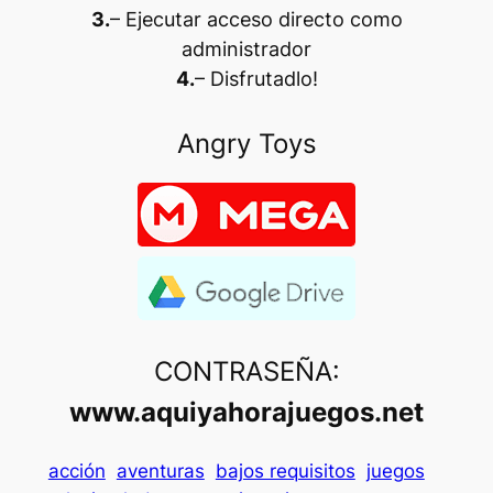
3.
– Ejecutar acceso directo como
administrador
4.
– Disfrutadlo
!
Angry Toys
CONTRASEÑA:
www.aquiyahorajuegos.net
acción
aventuras
bajos requisitos
juegos