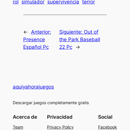
rol
simulador
supervivencia
terror
←
Anterior:
Siguiente:
Out of
Presence
the Park Baseball
Español Pc
22 Pc
→
aquiyahorajuegos
Descargar juegos completamente gratis
Acerca de
Privacidad
Social
Team
Privacy Policy
Facebook