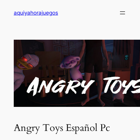
Saltar
aquiyahorajuegos
al
contenido
Angry Toys Español Pc