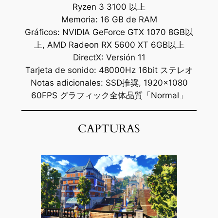
Ryzen 3 3100 以上
Memoria: 16 GB de RAM
Gráficos: NVIDIA GeForce GTX 1070 8GB以
上, AMD Radeon RX 5600 XT 6GB以上
DirectX: Versión 11
Tarjeta de sonido: 48000Hz 16bit ステレオ
Notas adicionales: SSD推奨, 1920×1080
60FPS グラフィック全体品質「Normal」
CAPTURAS