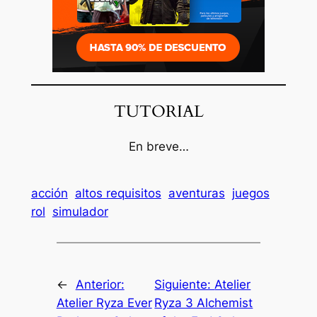
TUTORIAL
En breve…
acción
altos requisitos
aventuras
juegos
rol
simulador
←
Anterior:
Siguiente:
Atelier
Atelier Ryza Ever
Ryza 3 Alchemist