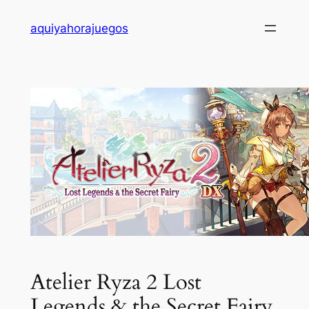
Saltar
aquiyahorajuegos
al
contenido
Atelier Ryza 2 Lost
Legends & the Secret Fairy