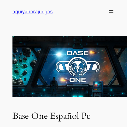
Saltar
aquiyahorajuegos
al
contenido
Base One Español Pc