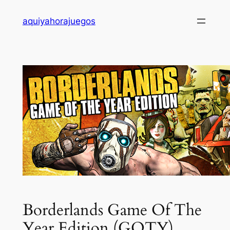
Saltar
aquiyahorajuegos
al
contenido
Borderlands Game Of The
Year Edition (GOTY)