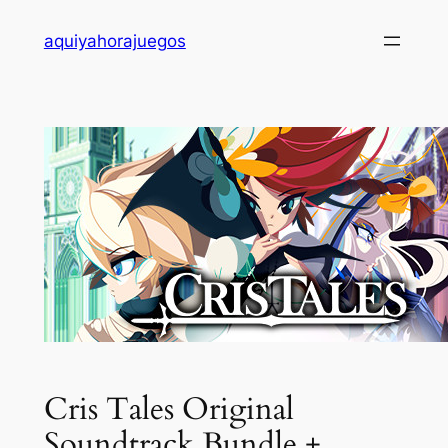
Saltar
aquiyahorajuegos
al
contenido
Cris Tales Original
Soundtrack Bundle +