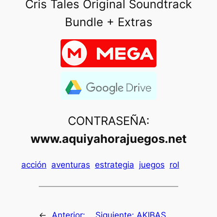
Cris Tales Original Soundtrack
Bundle + Extras
CONTRASEÑA:
www.aquiyahorajuegos.net
acción
aventuras
estrategia
juegos
rol
←
Anterior:
Siguiente:
AKIBAS