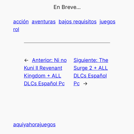
En Breve…
acción
aventuras
bajos requisitos
juegos
rol
←
Anterior:
Ni no
Siguiente:
The
Kuni II Revenant
Surge 2 + ALL
Kingdom + ALL
DLCs Español
DLCs Español Pc
Pc
→
aquiyahorajuegos