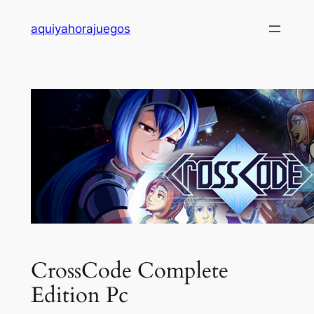
Saltar
aquiyahorajuegos
al
contenido
CrossCode Complete
Edition Pc