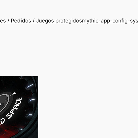
es / Pedidos / Juegos protegidos
mythic-app-config-sy