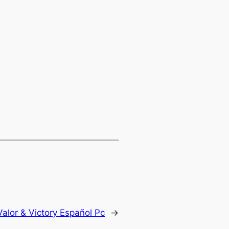
Valor & Victory Español Pc
→