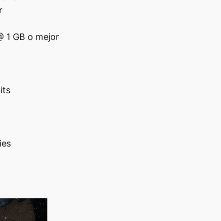
r
@ 1 GB o mejor
its
ies