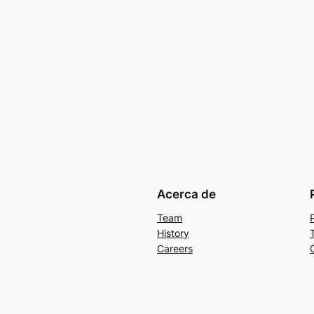
Acerca de
Team
History
Careers