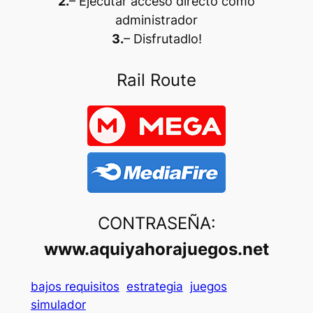
2.
– Ejecutar acceso directo como
administrador
3.
– Disfrutadlo
!
Rail Route
CONTRASEÑA:
www.aquiyahorajuegos.net
bajos requisitos
estrategia
juegos
simulador