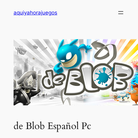
Saltar
aquiyahorajuegos
al
contenido
de Blob Español Pc