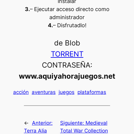
instalar
3.
– Ejecutar acceso directo como
administrador
4.
– Disfrutadlo
!
de Blob
TORRENT
CONTRASEÑA:
www.aquiyahorajuegos.net
acción
aventuras
juegos
plataformas
←
Anterior:
Siguiente:
Medieval
Terra Alia
Total War Collection