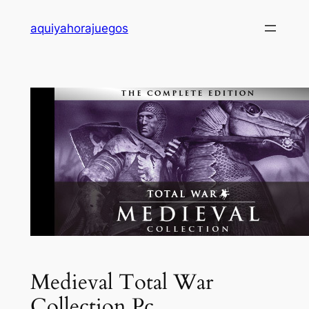
Saltar
aquiyahorajuegos
al
contenido
Medieval Total War
Collection Pc