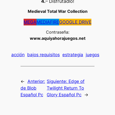
4.
– Disfrutadlo
!
Medieval Total War Collection
MEGA
MEDIAFIRE
GOOGLE DRIVE
Contraseña:
www.aquiyahorajuegos.net
acción
bajos requisitos
estrategia
juegos
←
Anterior:
Siguiente:
Edge of
de Blob
Twilight Return To
Español Pc
Glory Español Pc
→