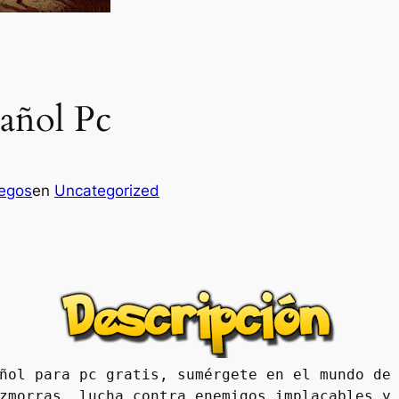
añol Pc
uegos
en
Uncategorized
ñol para pc gratis, sumérgete en el mundo de 
zmorras, lucha contra enemigos implacables y 