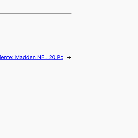
iente:
Madden NFL 20 Pc
→