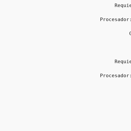
Requi
Procesador
Requi
Procesador