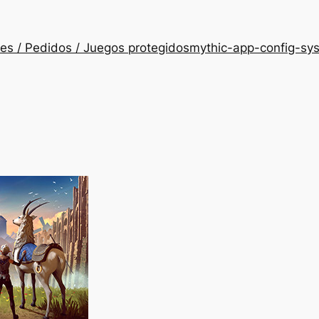
es / Pedidos / Juegos protegidos
mythic-app-config-sy