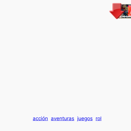
acción
aventuras
juegos
rol