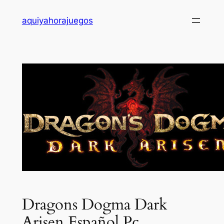
Saltar
aquiyahorajuegos
al
contenido
Dragons Dogma Dark
Arisen Español Pc