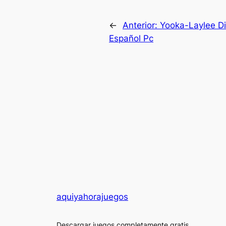
←
Anterior:
Yooka-Laylee Dig
Español Pc
aquiyahorajuegos
Descargar juegos completamente gratis