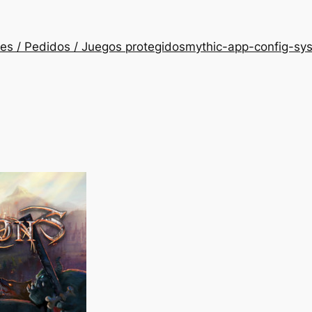
es / Pedidos / Juegos protegidos
mythic-app-config-sy