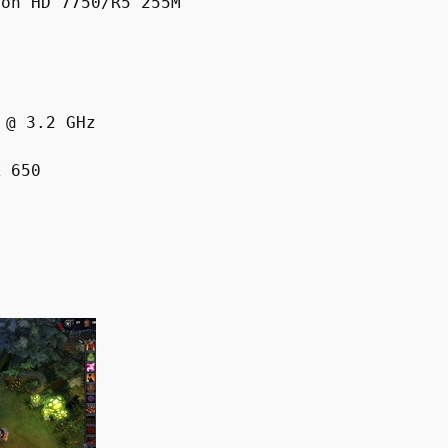
eon HD 7750/R5 255M
 @ 3.2 GHz
X 650