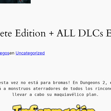
te Edition + ALL DLCs E
uegos
en
Uncategorized
esta vez no está para bromas! En Dungeons 2, e
á a monstruos aterradores de todos los rincone
llevar a cabo su maquiavélico plan.