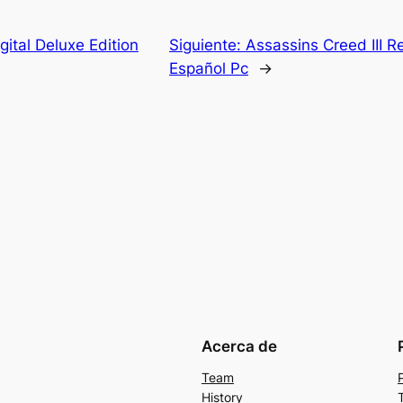
ital Deluxe Edition
Siguiente:
Assassins Creed III 
Español Pc
→
Acerca de
Team
History